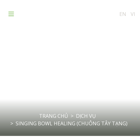
EN
VI
Singing Bowl Healing (chuông
Tây Tạng)
TRANG CHỦ
DỊCH VỤ
SINGING BOWL HEALING (CHUÔNG TÂY TẠNG)